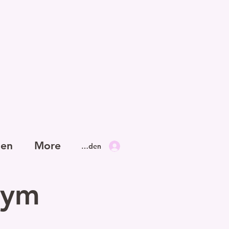
gen
More
Anmelden
nym