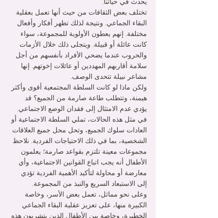
يحدث في حياتنا.
تختلف بعض الثقافات من حيث أنها تعمل بعقلية 
البقاء الجماعي. ونتيجة لذلك تظهر أفكار وأفعال 
مختلفة. إنهم يعطون الأولوية للمجموعة، سواء 
كانت عائلة أو قبيلة. ويتجلى ذلك خلال الأزمات 
والحروب عندما يضحي الأفراد بأنفسهم من أجل 
سلامة أقاربهم المهددين أو عائلات إخوتهم. إنها 
مشاعر نبيلة تتحدى الوصف.
ولكن ماذا لو كانت السلطة المجتمعية أقوى وأكثر 
هيمنة، وتتطلب طاعة صارمة من الجميع؟ قد 
يؤدي عدم الامتثال إلى فقدان الوضع الاجتماعي.
في مثل هذه الحالات، تملي السلطة الاجتماعية أو 
العادات سلوك الجميع، وتحل محل جميع العلاقات 
الشخصية، بما في ذلك الاحتياجات الفردية. نلاحظ 
مجموعات معينة تلتزم بقواعد صارمة؛ يعلمون 
الأطفال أنه يجب اتباع القوانين الاجتماعية، وأي 
معارضة أو محاولة لتأكيد الأهمية الفردية تؤدي 
إلى الاستبعاد السريع والنبذ من المجموعة.
وعلى نحو مماثل، تعمل بعض الأسر، وخاصة 
الكبيرة منها، على تعزيز عقلية البقاء الجماعي 
الخطيرة، وخاصة بين الأطفال الذين يتشربون هذه 