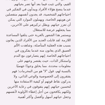
القيم، والتي تثبت فيما بعد أنها تضر بحياتهم.
عندما ينضج هؤلاء الأفراد ويبدأون في التفكير في 
احتياجاتهم الشخصية، قد يجدون أنفسهم منفصلين 
عن هويتهم الخاصة، ويهملون الموارد التي يمكن 
أن تعزز حياتهم. ويظل تركيزهم على الآخرين، 
مما يجعلهم عرضة للاستغلال.
ويستمر هذا الشعور بالغربة حتى يتلقوا المساعدة 
اللازمة. لقد قابلت العديد من الأفراد الذين يعانون 
بسبب هذه العقلية المتأصلة، وشاهدت الألم 
العميق الذي يعانون منه عندما يفكرون في 
احتياجاتهم الخاصة. إنهم يتصارعون مع الندم 
واستنكار الذات، حيث يقتصر وعيهم على 
معلومات محددة، مما يخلق وجودًا جهنميًا.
بالنسبة لهم، قول "لا" هو من المحرمات؛ فهم 
يفتقرون إلى الخصوصية والوعي الذاتي، ولا 
يدركون نقاط قوتهم أو كيفية الاستفادة منها 
لتحسين حياتهم. إنهم يتفوقون في رعاية الآخرين 
ولكنهم يكافحون من أجل إعطاء الأولوية لأنفسهم 
وجعل حياتهم أسهل وأفضل وأكثر أهمية.